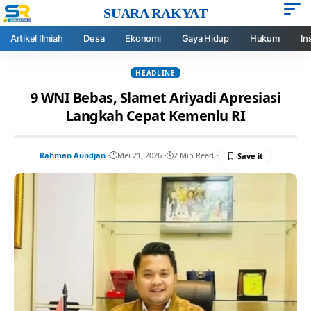
SUARA RAKYAT
Artikel Ilmiah
Desa
Ekonomi
Gaya Hidup
Hukum
In
HEADLINE
9 WNI Bebas, Slamet Ariyadi Apresiasi
Langkah Cepat Kemenlu RI
Rahman Aundjan
Mei 21, 2026
2 Min Read