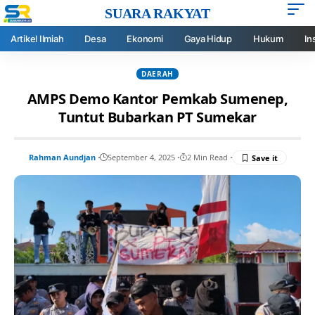
SUARA RAKYAT
Artikel Ilmiah
Desa
Ekonomi
Gaya Hidup
Hukum
In
DAERAH
AMPS Demo Kantor Pemkab Sumenep,
Tuntut Bubarkan PT Sumekar
Rahman Aundjan
September 4, 2025
2 Min Read