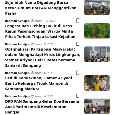
Sejumlah Nama Digadang Bursa
Ketua Umum BM PAN Menggantikan
Pasha
Rahman Aundjan
Januari 13, 2026
Longsor Batu Tebing Bukit di Desa
Rajun Pasongsongan, Warga Minta
Pihak Terkait Tinjau Lokasi Kejadian
Rahman Aundjan
Januari 9, 2026
Optimalisasi Partisipasi Masyarakat
dalam Menghadapi Krisis Lingkungan,
Slamet Ariyadi Gelar Reses bersama
Santri di Sampang
Rahman Aundjan
Januari 6, 2026
Peduli Kemiskinan, Slamet Ariyadi
Bantu Keluarga Tidak Mampu di
Sampang Madura
Rahman Aundjan
Januari 4, 2026
DPD PAN Sampang Gelar Doa Bersama
Anak Yatim untuk Keselamatan
Bangsa