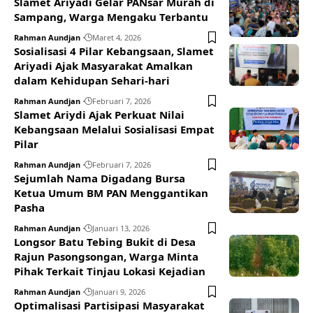
Slamet Ariyadi Gelar PANsar Murah di
Sampang, Warga Mengaku Terbantu
Rahman Aundjan
Maret 4, 2026
Sosialisasi 4 Pilar Kebangsaan, Slamet
Ariyadi Ajak Masyarakat Amalkan
dalam Kehidupan Sehari-hari
Rahman Aundjan
Februari 7, 2026
Slamet Ariydi Ajak Perkuat Nilai
Kebangsaan Melalui Sosialisasi Empat
Pilar
Rahman Aundjan
Februari 7, 2026
Sejumlah Nama Digadang Bursa
Ketua Umum BM PAN Menggantikan
Pasha
Rahman Aundjan
Januari 13, 2026
Longsor Batu Tebing Bukit di Desa
Rajun Pasongsongan, Warga Minta
Pihak Terkait Tinjau Lokasi Kejadian
Rahman Aundjan
Januari 9, 2026
Optimalisasi Partisipasi Masyarakat