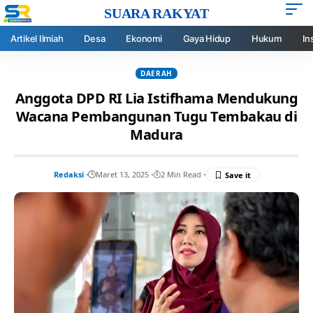
SUARA RAKYAT
Artikel Ilmiah
Desa
Ekonomi
Gaya Hidup
Hukum
In
DAERAH
Anggota DPD RI Lia Istifhama Mendukung
Wacana Pembangunan Tugu Tembakau di
Madura
Redaksi
Maret 13, 2025
2 Min Read