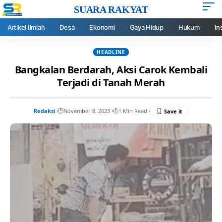
SUARA RAKYAT
Artikel Ilmiah
Desa
Ekonomi
Gaya Hidup
Hukum
In
HEADLINE
Bangkalan Berdarah, Aksi Carok Kembali
Terjadi di Tanah Merah
Redaksi
November 8, 2023
1 Min Read