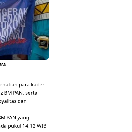
 PAN
rhatian para kader
z BM PAN, serta
yalitas dan
 BM PAN yang
ada pukul 14.12 WIB