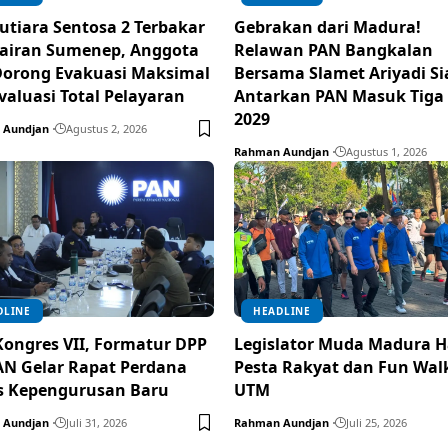
tiara Sentosa 2 Terbakar
Gebrakan dari Madura!
rairan Sumenep, Anggota
Relawan PAN Bangkalan
orong Evakuasi Maksimal
Bersama Slamet Ariyadi Si
valuasi Total Pelayaran
Antarkan PAN Masuk Tiga
2029
 Aundjan
Agustus 2, 2026
Rahman Aundjan
Agustus 1, 2026
DLINE
HEADLINE
Kongres VII, Formatur DPP
Legislator Muda Madura H
N Gelar Rapat Perdana
Pesta Rakyat dan Fun Walk
s Kepengurusan Baru
UTM
 Aundjan
Juli 31, 2026
Rahman Aundjan
Juli 25, 2026