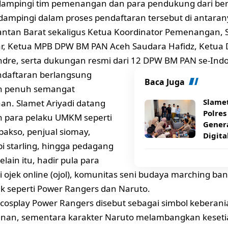
dampingi tim pemenangan dan para pendukung dari ber
ampingi dalam proses pendaftaran tersebut di antar
ntan Barat sekaligus Ketua Koordinator Pemenangan, S
r, Ketua MPB DPW BM PAN Aceh Saudara Hafidz, Ketua
dre, serta dukungan resmi dari 12 DPW BM PAN se-Indo
ndaftaran berlangsung
Baca Juga
n penuh semangat
Slame
n. Slamet Ariyadi datang
Polre
leh para pelaku UMKM seperti
Gener
akso, penjual siomay,
Digita
pi starling, hingga pedagang
lain itu, hadir pula para
ojek online (ojol), komunitas seni budaya marching ban
ik seperti Power Rangers dan Naruto.
cosplay Power Rangers disebut sebagai simbol keberan
nan, sementara karakter Naruto melambangkan keset