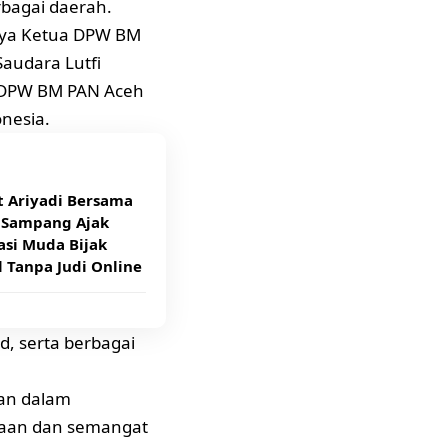
bagai daerah.
anya Ketua DPW BM
audara Lutfi
 DPW BM PAN Aceh
nesia.
t Ariyadi Bersama
s Sampang Ajak
asi Muda Bijak
l Tanpa Judi Online
d, serta berbagai
ian dalam
iaan dan semangat