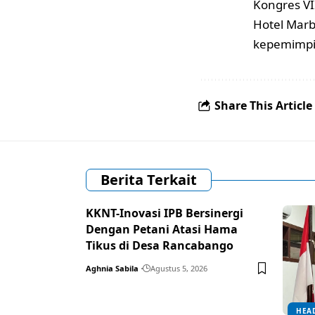
Kongres VI
Hotel Mar
kepemimpi
Share This Article
Berita Terkait
KKNT-Inovasi IPB Bersinergi
Dengan Petani Atasi Hama
Tikus di Desa Rancabango
Aghnia Sabila
Agustus 5, 2026
HEA