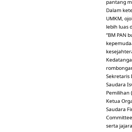
pantang m
Dalam ket
UMKM, ojol
lebih luas
“BM PAN bu
kepemudaa
kesejahter
Kedatangan
rombongan
Sekretari
Saudara Is
Pemilihan 
Ketua Orga
Saudara Fi
Committee 
serta jaja