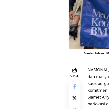
Diantar Pelaku UM
NASIONAL, 
dan masya
SHARE
kaos berga
komitmen t
Slamet Ari
berlokasi 