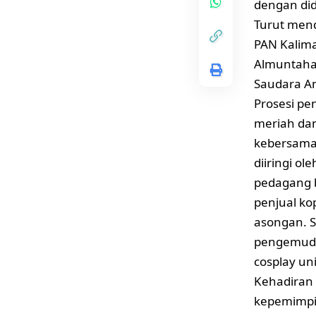
dengan di
Turut mend
PAN Kalima
Almuntaha
Saudara An
Prosesi pe
meriah da
kebersamaa
diiringi o
pedagang b
penjual ko
asongan. Se
pengemudi 
cosplay un
Kehadiran 
kepemimpi