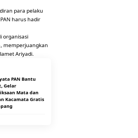
iran para pelaku
 PAN harus hadir
i organisasi
ya, memperjuangkan
lamet Ariyadi.
Nyata PAN Bantu
, Gelar
iksaan Mata dan
an Kacamata Gratis
mpang