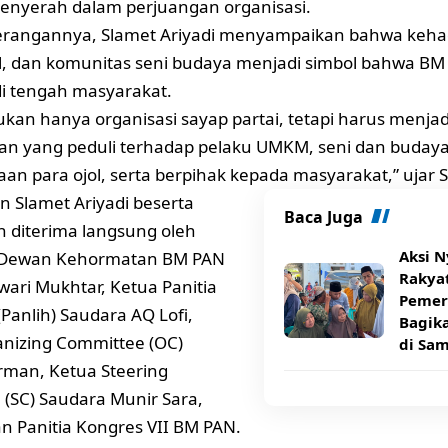
enyerah dalam perjuangan organisasi.
erangannya, Slamet Ariyadi menyampaikan bahwa kehad
, dan komunitas seni budaya menjadi simbol bahwa BM
 di tengah masyarakat.
kan hanya organisasi sayap partai, tetapi harus menjad
n yang peduli terhadap pelaku UMKM, seni dan buda
aan para ojol, serta berpihak kepada masyarakat,” ujar S
 Slamet Ariyadi beserta
Baca Juga
 diterima langsung oleh
Aksi 
s Dewan Kehormatan BM PAN
Rakyat
wari Mukhtar, Ketua Panitia
Pemer
(Panlih) Saudara AQ Lofi,
Bagik
nizing Committee (OC)
di Sa
rman, Ketua Steering
(SC) Saudara Munir Sara,
ran Panitia Kongres VII BM PAN.