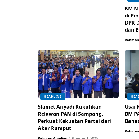
KM Mu
di Pe
DPR D
dan E
Rahman
HEADLINE
HEA
Slamet Ariyadi Kukuhkan
Usai 
Relawan PAN di Sampang,
BM PA
Perkuat Kekuatan Partai dari
Baha
Akar Rumput
Rahman
Rahman Aundjan
Agustus 1, 2026