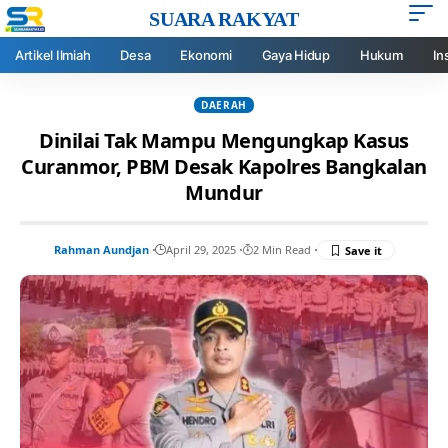
SUARA RAKYAT
Artikel Ilmiah
Desa
Ekonomi
Gaya Hidup
Hukum
In
DAERAH
Dinilai Tak Mampu Mengungkap Kasus
Curanmor, PBM Desak Kapolres Bangkalan
Mundur
Rahman Aundjan
April 29, 2025
2 Min Read