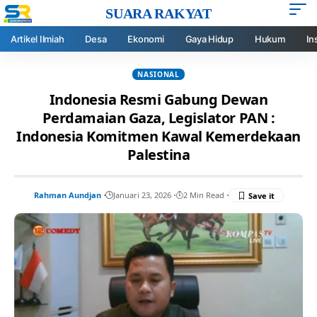
SUARA RAKYAT
Artikel Ilmiah
Desa
Ekonomi
Gaya Hidup
Hukum
In
NASIONAL
Indonesia Resmi Gabung Dewan
Perdamaian Gaza, Legislator PAN :
Indonesia Komitmen Kawal Kemerdekaan
Palestina
Rahman Aundjan
Januari 23, 2026
2 Min Read