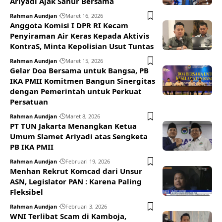
Ariyadi Ajak Sahur Bersama
Rahman Aundjan
Maret 16, 2026
Anggota Komisi I DPR RI Kecam
Penyiraman Air Keras Kepada Aktivis
KontraS, Minta Kepolisian Usut Tuntas
Rahman Aundjan
Maret 15, 2026
Gelar Doa Bersama untuk Bangsa, PB
IKA PMII Komitmen Bangun Sinergitas
dengan Pemerintah untuk Perkuat
Persatuan
Rahman Aundjan
Maret 8, 2026
PT TUN Jakarta Menangkan Ketua
Umum Slamet Ariyadi atas Sengketa
PB IKA PMII
Rahman Aundjan
Februari 19, 2026
Menhan Rekrut Komcad dari Unsur
ASN, Legislator PAN : Karena Paling
Fleksibel
Rahman Aundjan
Februari 3, 2026
WNI Terlibat Scam di Kamboja,