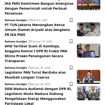
IKA PMII Komitmen Bangun Sinergitas
dengan Pemerintah untuk Perkuat
Persatuan
Rahman Aundjan
Maret 8, 2026
PT TUN Jakarta Menangkan Ketua
Umum Slamet Ariyadi atas Sengketa
PB IKA PMII
Rahman Aundjan
Februari 19, 2026
WNI Terlibat Scam di Kamboja,
Anggota Komisi I DPR RI Fraksi PAN
Minta Proses Penanganan Secara
Transparan
Rahman Aundjan
Januari 30, 2026
Legislator PAN Turut Berduka atas
Musibah Longsor Cisarua
Rahman Aundjan
Januari 28, 2026
DEM Madura Audiensi dengan DPR RI,
Legislator Muda Madura Dukung
Pengelolaan Energi Menggunakan
Partisipasi Lokal