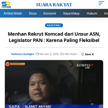
SUARA RAKYAT
Artikel Ilmiah
Desa
Ekonomi
Gaya Hidup
Hukum
In
NASIONAL
Menhan Rekrut Komcad dari Unsur ASN,
Legislator PAN : Karena Paling Fleksibel
Rahman Aundjan
Februari 3, 2026
2 Min Read