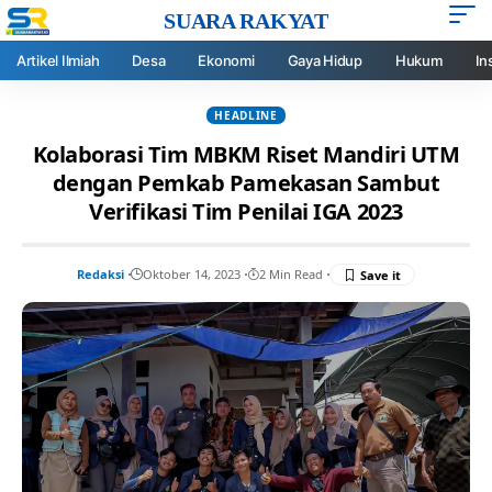
SUARA RAKYAT
Artikel Ilmiah
Desa
Ekonomi
Gaya Hidup
Hukum
In
HEADLINE
Kolaborasi Tim MBKM Riset Mandiri UTM
dengan Pemkab Pamekasan Sambut
Verifikasi Tim Penilai IGA 2023
Redaksi
Oktober 14, 2023
2 Min Read