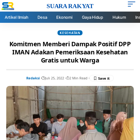
SUARA RAKYAT
Artikel Ilmiah
Desa
Ekonomi
Gaya Hidup
Hukum
In
KESEHATAN
Komitmen Memberi Dampak Positif DPP
IMAN Adakan Pemeriksaan Kesehatan
Gratis untuk Warga
Redaksi
Juli 25, 2022
2 Min Read