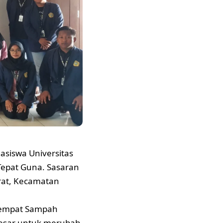
siswa Universitas
Tepat Guna. Sasaran
arat, Kecamatan
, Tempat Sampah
besar untuk merubah