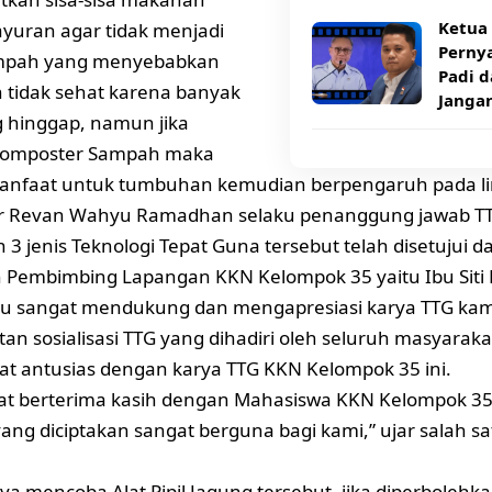
Ketua
yuran agar tidak menjadi
Pernya
mpah yang menyebabkan
Padi d
 tidak sehat karena banyak
Janga
 hinggap, namun jika
 Komposter Sampah maka
anfaat untuk tumbuhan kemudian berpengaruh pada l
jar Revan Wahyu Ramadhan selaku penanggung jawab T
3 jenis Teknologi Tepat Guna tersebut telah disetujui 
 Pembimbing Lapangan KKN Kelompok 35 yaitu Ibu Siti M
au sangat mendukung dan mengapresiasi karya TTG kam
tan sosialisasi TTG yang dihadiri oleh seluruh masyara
at antusias dengan karya TTG KKN Kelompok 35 ini.
at berterima kasih dengan Mahasiswa KKN Kelompok 35 
yang diciptakan sangat berguna bagi kami,” ujar salah s
ya mencoba Alat Pipil Jagung tersebut, jika diperbolehka