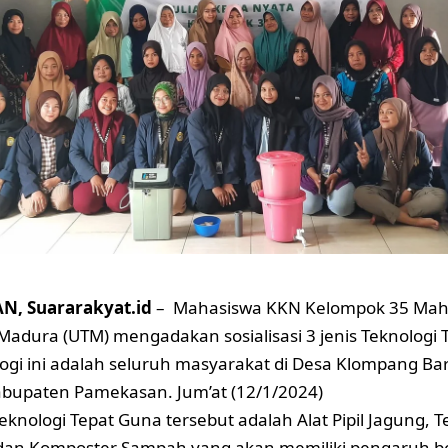
, Suararakyat.id
– Mahasiswa KKN Kelompok 35 Maha
Madura (UTM) mengadakan sosialisasi 3 jenis Teknologi 
logi ini adalah seluruh masyarakat di Desa Klompang B
abupaten Pamekasan. Jum’at (12/1/2024)
 Teknologi Tepat Guna tersebut adalah Alat Pipil Jagung
 dan Komposter Sampah yang akan memiliki pengaruh 