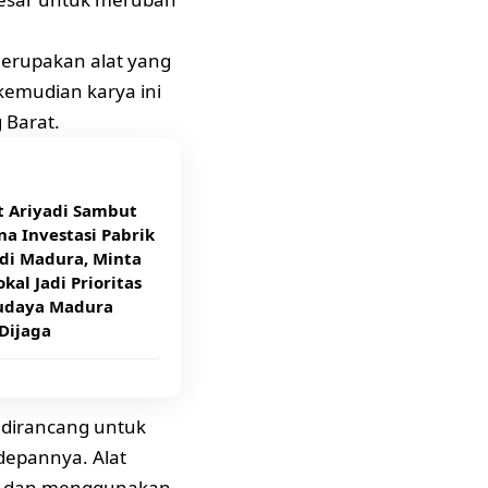
 merupakan alat yang
emudian karya ini
 Barat.
t Ariyadi Sambut
a Investasi Pabrik
di Madura, Minta
kal Jadi Prioritas
udaya Madura
Dijaga
dirancang untuk
depannya. Alat
no dan menggunakan