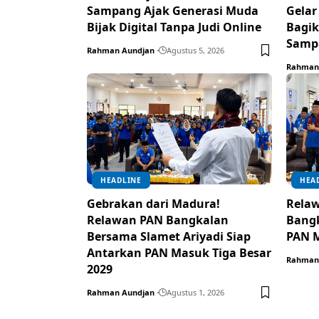
Sampang Ajak Generasi Muda
Gelar
Bijak Digital Tanpa Judi Online
Bagik
Samp
Rahman Aundjan
Agustus 5, 2026
Rahman
HEADLINE
HEA
Gebrakan dari Madura!
Relaw
Relawan PAN Bangkalan
Bangk
Bersama Slamet Ariyadi Siap
PAN M
Antarkan PAN Masuk Tiga Besar
Rahman
2029
Rahman Aundjan
Agustus 1, 2026