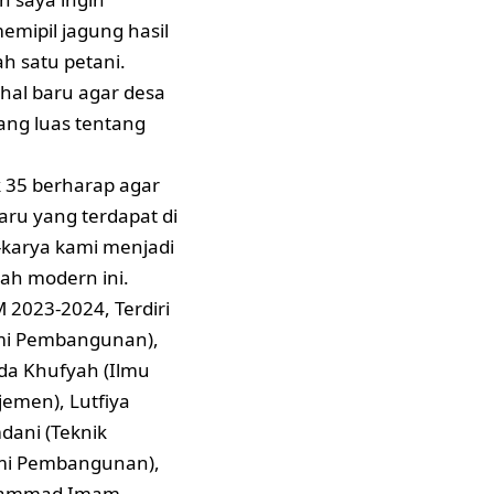
mipil jagung hasil
ah satu petani.
hal baru agar desa
ang luas tentang
k 35 berharap agar
aru yang terdapat di
karya kami menjadi
ah modern ini.
2023-2024, Terdiri
omi Pembangunan),
ida Khufyah (Ilmu
emen), Lutfiya
mdani (Teknik
nomi Pembangunan),
Mohammad Imam