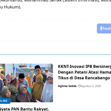
lmu Hukum).
Face
KKNT-Inovasi IPB Bersiner
Dengan Petani Atasi Ham
Tikus di Desa Rancabango
Aghnia Sabila
Agustus 5, 2026
DLINE
Nyata PAN Bantu Rakyat,