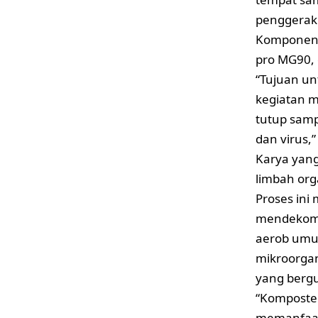
penggerak 
Komponen 
pro MG90, d
“Tujuan u
kegiatan 
tutup samp
dan virus,
Karya yan
limbah org
Proses in
mendekomp
aerob umu
mikroorga
yang berg
“Komposter
memanfaat