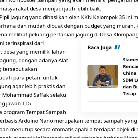
masyarakat desa menjadi jauh lebih baik.
 Pipil Jagung yang dihasilkan oleh KKN Kelompok 35 ini
erhana dan mudah dibuat dengan budget yang murah, k
ena melihat peluang pertanian jagung di Desa Klompang
i terinspirasi dari
Baca Juga
 desa yang memiliki lahan
Slame
jagung, dengan adanya Alat
Rencan
ng tersebut akan
China 
ah para petani untuk
SDM Lo
gung agar lebih praktis dan
dan B
Tetap 
ar Mohammad Saffak selaku
g jawab TTG.
ya program Tempat Sampah
berbasis Arduino Nano merupakan tempat sampah yang 
n menutup secara otomatis apabila terdapat objek di 
pah otomatis ini berbasis mikrokontroler Arduino Na