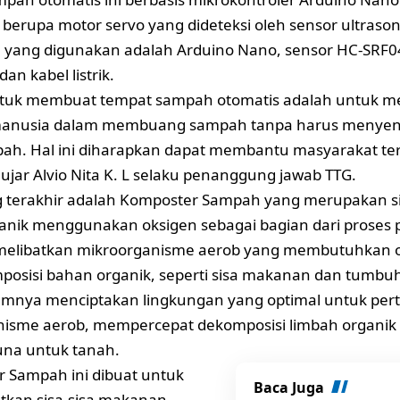
berupa motor servo yang dideteksi oleh sensor ultraso
yang digunakan adalah Arduino Nano, sensor HC-SRF04
an kabel listrik.
ntuk membuat tempat sampah otomatis adalah untuk
manusia dalam membuang sampah tanpa harus menye
ah. Hal ini diharapkan dapat membantu masyarakat terh
” ujar Alvio Nita K. L selaku penanggung jawab TTG.
g terakhir adalah Komposter Sampah yang merupakan s
anik menggunakan oksigen sebagai bagian dari proses
i melibatkan mikroorganisme aerob yang membutuhkan 
osisi bahan organik, seperti sisa makanan dan tumbu
mnya menciptakan lingkungan yang optimal untuk pe
nisme aerob, mempercepat dekomposisi limbah organi
una untuk tanah.
 Sampah ini dibuat untuk
Baca Juga
kan sisa-sisa makanan