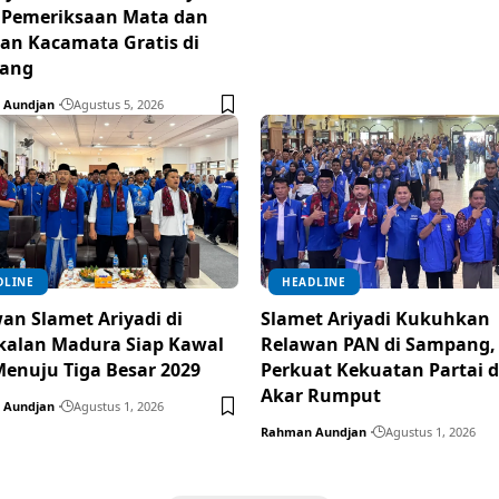
 Pemeriksaan Mata dan
an Kacamata Gratis di
ang
 Aundjan
Agustus 5, 2026
DLINE
HEADLINE
an Slamet Ariyadi di
Slamet Ariyadi Kukuhkan
alan Madura Siap Kawal
Relawan PAN di Sampang,
enuju Tiga Besar 2029
Perkuat Kekuatan Partai d
Akar Rumput
 Aundjan
Agustus 1, 2026
Rahman Aundjan
Agustus 1, 2026