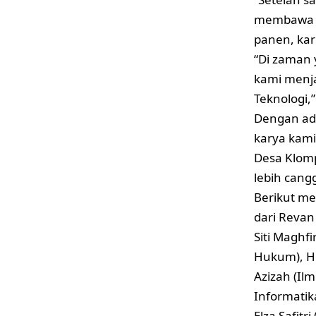
membawa pu
panen, kar
“Di zaman 
kami menja
Teknologi,
Dengan ada
karya kami
Desa Klom
lebih can
Berikut me
dari Revan
Siti Maghf
Hukum), He
Azizah (Ilm
Informatik
Elza Safit