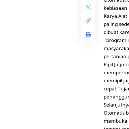
kebiasaan 
Karya Alat
paling sed
dibuat kar
“program in
masyarakat
pertanian 
Pipil Jagu
mempermud
memipil ja
cepat,” uj
penanggun
Selanjutn
Otomatis 
membuka da
tempat sam