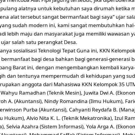
lang alatnya untuk kebutuhan saya dirumah ketika me
ena alat tersebut sangat bermanfaat bagi saya” ujar sal
yang sudah modern ini, kami sangat membutuhkan hal-
di lebih maju dan masyarakat juga memiliki wawasan y
” ujar salah satu perangkat Desa.
nya sosialisasi Teknologi Tepat Guna ini, KKN Kelompo
 bermanfaat bagi desa bahkan bagi generasi-generasi b
pang Barat ini, dengan mengembangkan kembali karya-
ggih dan tentunya mempermudah di kehidupan yang sud
rupakan anggota dari Mahasiswa KKN Kelompok 35 UTM 
 Wahyu Ramadhan (Teknik Mesin), Juwita Dwi A. (Ekon
iroh A. (Akuntansi), Nindy Romandina (Ilmu Hukum), Far
rwinson Purba (Akuntansi), Cahyanti Reydafa B. (Manaj
u Hukum), Alvio Nita K. L. (Teknik Mekatronika), Izul Ra
a), Selvia Azahra (Sistem Informasi), Yola Arga A. (Eko
ri (Akuntansi), Mohammad Saffak (Sistem Informasi), 