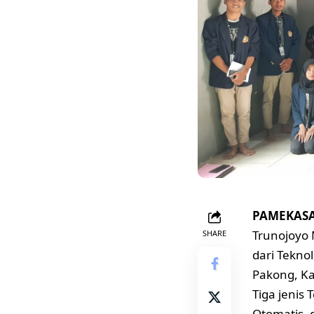
PAMEKASAN
Trunojoyo 
SHARE
dari Tekno
Pakong, K
Tiga jenis
Otomatis,