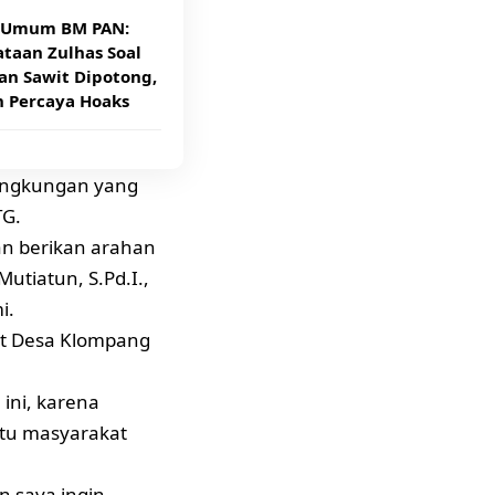
 Umum BM PAN:
taan Zulhas Soal
an Sawit Dipotong,
n Percaya Hoaks
ingkungan yang
TG.
dan berikan arahan
utiatun, S.Pd.I.,
i.
kat Desa Klompang
ini, karena
atu masyarakat
n saya ingin