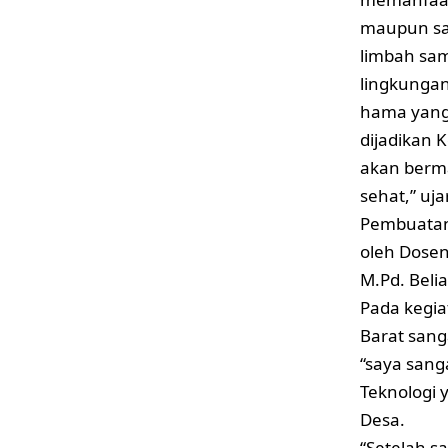
maupun sa
limbah sa
lingkungan
hama yang
dijadikan
akan berm
sehat,” u
Pembuatan 
oleh Dosen
M.Pd. Beli
Pada kegia
Barat sang
“saya sang
Teknologi 
Desa.
“Setelah sa