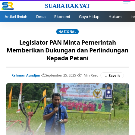
SUARA RAKYAT
Artikel Ilmiah
Desa
Ekonomi
Gaya Hidup
Hukum
In
NASIONAL
Legislator PAN Minta Pemerintah
Memberikan Dukungan dan Perlindungan
Kepada Petani
Rahman Aundjan
September 25, 2025
1 Min Read