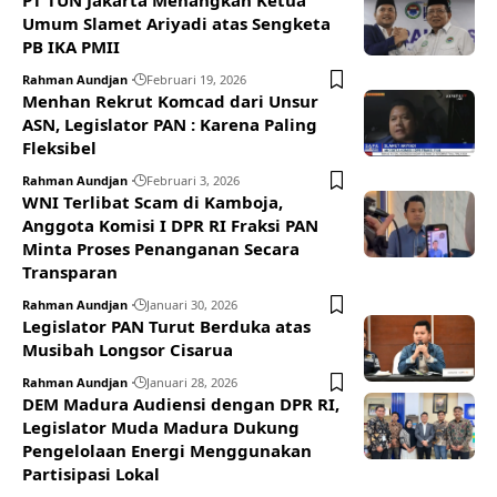
PT TUN Jakarta Menangkan Ketua
Umum Slamet Ariyadi atas Sengketa
PB IKA PMII
Rahman Aundjan
Februari 19, 2026
Menhan Rekrut Komcad dari Unsur
ASN, Legislator PAN : Karena Paling
Fleksibel
Rahman Aundjan
Februari 3, 2026
WNI Terlibat Scam di Kamboja,
Anggota Komisi I DPR RI Fraksi PAN
Minta Proses Penanganan Secara
Transparan
Rahman Aundjan
Januari 30, 2026
Legislator PAN Turut Berduka atas
Musibah Longsor Cisarua
Rahman Aundjan
Januari 28, 2026
DEM Madura Audiensi dengan DPR RI,
Legislator Muda Madura Dukung
Pengelolaan Energi Menggunakan
Partisipasi Lokal