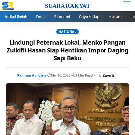
SUARA RAKYAT
Artikel Ilmiah
Desa
Ekonomi
Gaya Hidup
Hukum
In
NASIONAL
Lindungi Peternak Lokal, Menko Pangan
Zulkifli Hasan Siap Hentikan Impor Daging
Sapi Beku
Rahman Aundjan
Mei 16, 2025
1 Min Read