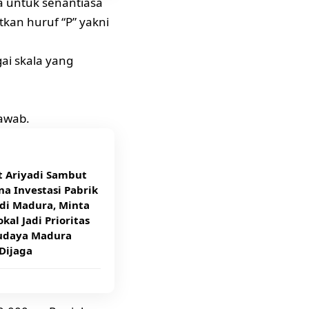
 untuk senantiasa
tkan huruf “P” yakni
i skala yang
jawab.
t Ariyadi Sambut
a Investasi Pabrik
di Madura, Minta
kal Jadi Prioritas
udaya Madura
Dijaga