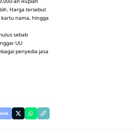
 9.000-an Rupiah
bih. Harga tersebut
, kartu nama, hingga
 mulus sebab
anggar UU
bagai penyedia jasa
book