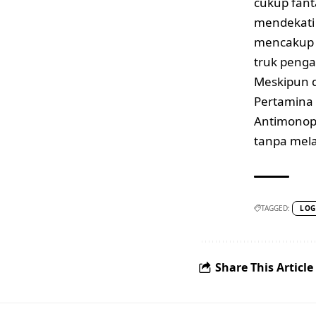
cukup fanta
mendekati 
mencakup 3
truk penga
Meskipun d
Pertamina 
Antimonop
tanpa mela
TAGGED:
LOG
Share This Article