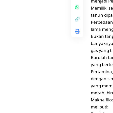
menjadi P
Memiliki se
tahun dipa
Perbedaan 
lama mengg
Bukan tanp
banyaknya 
gas yang ti
Barulah t
yang berte
Pertamina,
dengan si
yang memi
merah, biru
Makna filos
meliputi: