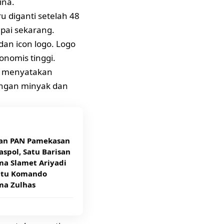
ina.
u diganti setelah 48
pai sekarang.
dan icon logo. Logo
onomis tinggi.
an menyatakan
ungan minyak dan
an PAN Pamekasan
aspol, Satu Barisan
ma Slamet Ariyadi
atu Komando
ma Zulhas