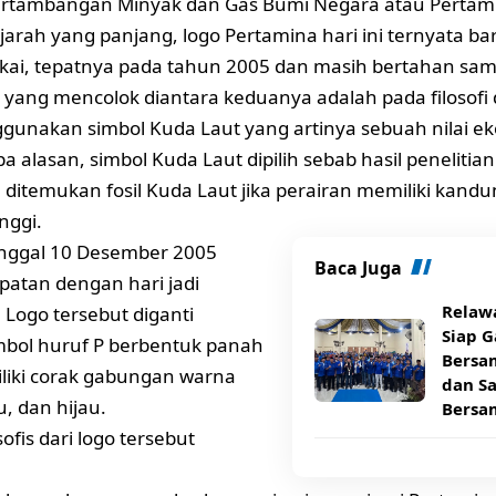
ertambangan Minyak dan Gas Bumi Negara atau Pertam
jarah yang panjang, logo Pertamina hari ini ternyata bar
kai, tepatnya pada tahun 2005 dan masih bertahan sam
yang mencolok diantara keduanya adalah pada filosofi 
unakan simbol Kuda Laut yang artinya sebuah nilai ek
a alasan, simbol Kuda Laut dipilih sebab hasil peneliti
ditemukan fosil Kuda Laut jika perairan memiliki kand
nggi.
anggal 10 Desember 2005
Baca Juga
patan dengan hari jadi
Relaw
 Logo tersebut diganti
Siap G
mbol huruf P berbentuk panah
Bersa
liki corak gabungan warna
dan S
, dan hijau.
Bersa
ofis dari logo tersebut