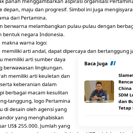
k panah menggambarkan aspirasi organisasi Pertamina
e depan, maju dan progresif. Simbol ini juga mengisyara
ama dari Pertamina.
en berwarna melambangkan pulau-pulau dengan berbaga
 bentuk negara Indonesia.
 makna warna logo:
 memiliki arti andal, dapat dipercaya dan bertanggung 
u memiliki arti sumber daya
Baca Juga
ng berwawasan lingkungan.
Slame
h memiliki arti keuletan dan
Rencan
serta keberanian dalam
China 
i berbagai macam kesulitan
SDM Lo
ng-tanggung, logo Pertamina
dan B
Tetap 
u di desain oleh agensi yang
andor yang menghabiskan
sar US$ 255.000. Jumlah yang