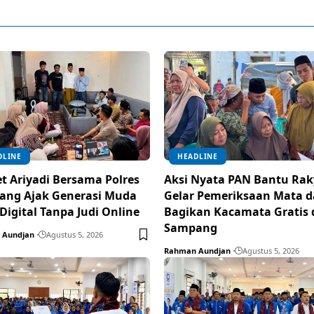
DLINE
HEADLINE
t Ariyadi Bersama Polres
Aksi Nyata PAN Bantu Rak
ang Ajak Generasi Muda
Gelar Pemeriksaan Mata 
 Digital Tanpa Judi Online
Bagikan Kacamata Gratis 
Sampang
 Aundjan
Agustus 5, 2026
Rahman Aundjan
Agustus 5, 2026