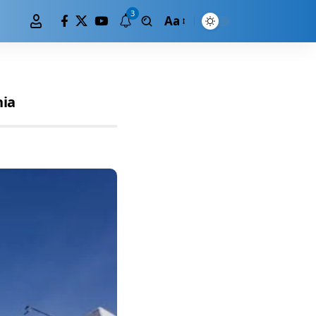
3
Aa
nia