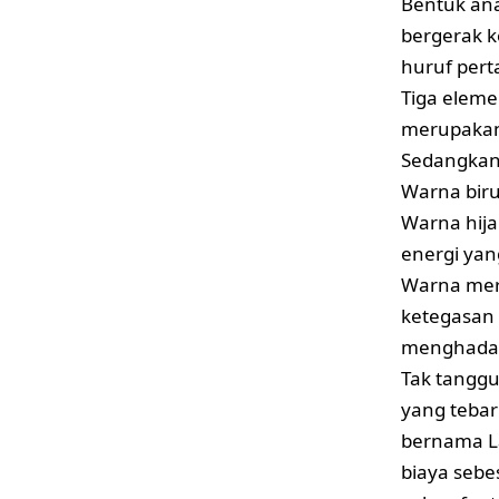
Bentuk ana
bergerak k
huruf pert
Tiga elem
merupakan
Sedangkan
Warna biru
Warna hija
energi ya
Warna mera
ketegasan 
menghadap
Tak tanggu
yang tebar
bernama L
biaya sebe