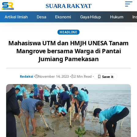
SUARA RAKYAT
Artikel Ilmiah
Desa
Ekonomi
Gaya Hidup
Hukum
In
HEADLINE
Mahasiswa UTM dan HMJH UNESA Tanam
Mangrove bersama Warga di Pantai
Jumiang Pamekasan
Redaksi
November 14, 2023
2 Min Read