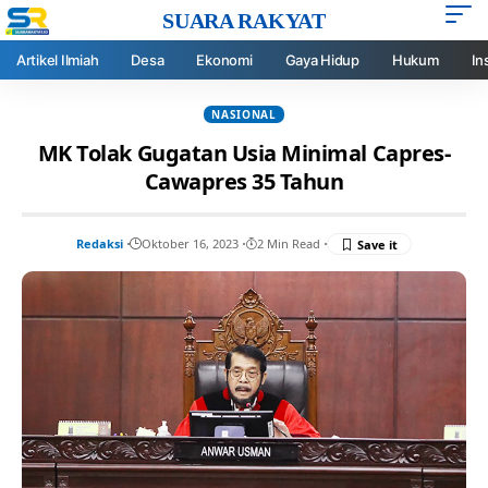
SUARA RAKYAT
Artikel Ilmiah
Desa
Ekonomi
Gaya Hidup
Hukum
In
NASIONAL
MK Tolak Gugatan Usia Minimal Capres-
Cawapres 35 Tahun
Redaksi
Oktober 16, 2023
2 Min Read