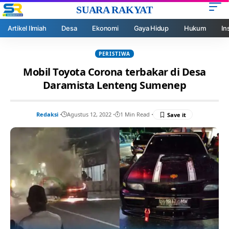
SUARA RAKYAT
Artikel Ilmiah
Desa
Ekonomi
Gaya Hidup
Hukum
In
PERISTIWA
Mobil Toyota Corona terbakar di Desa
Daramista Lenteng Sumenep
Redaksi
Agustus 12, 2022
1 Min Read