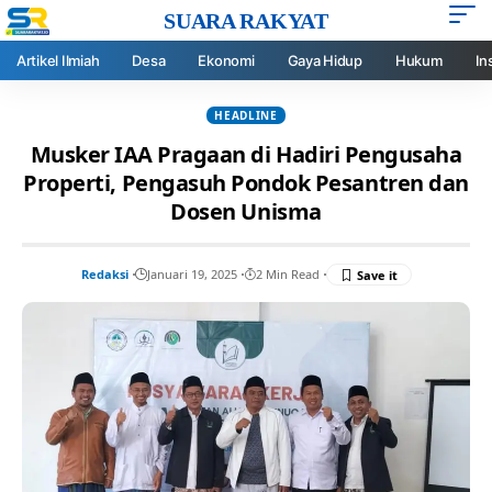
SUARA RAKYAT
Artikel Ilmiah
Desa
Ekonomi
Gaya Hidup
Hukum
In
HEADLINE
Musker IAA Pragaan di Hadiri Pengusaha
Properti, Pengasuh Pondok Pesantren dan
Dosen Unisma
Redaksi
Januari 19, 2025
2 Min Read