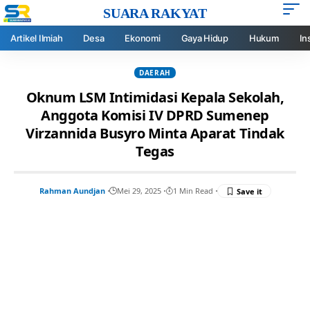
SUARA RAKYAT
Artikel Ilmiah
Desa
Ekonomi
Gaya Hidup
Hukum
In
DAERAH
Oknum LSM Intimidasi Kepala Sekolah,
Anggota Komisi IV DPRD Sumenep
Virzannida Busyro Minta Aparat Tindak
Tegas
Rahman Aundjan
Mei 29, 2025
1 Min Read