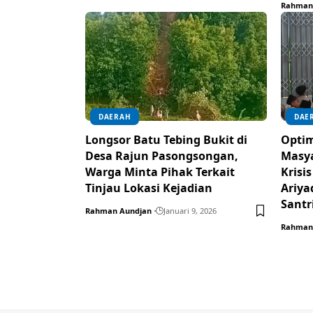
Rahman
DAERAH
DAE
Longsor Batu Tebing Bukit di
Optim
Desa Rajun Pasongsongan,
Masy
Warga Minta Pihak Terkait
Krisi
Tinjau Lokasi Kejadian
Ariya
Santr
Rahman Aundjan
Januari 9, 2026
Rahman