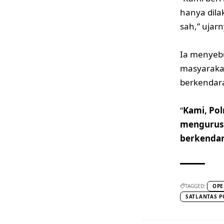
hanya dila
sah,” ujarn
Ia menyebu
masyarakat
berkendar
“
Kami, Po
mengurus 
berkendara
TAGGED:
OPE
SATLANTAS P