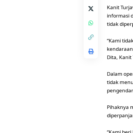
Kanit Turj
informasi 
tidak dipe
“Kami tida
kendaraan 
Dita, Kanit
Dalam oper
tidak men
pengendar
Pihaknya m
diperpanja
“Kami beri