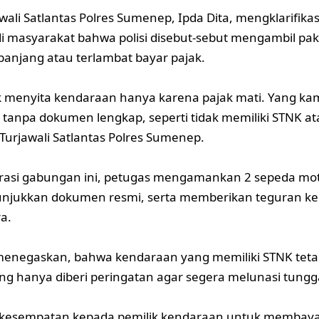
awali Satlantas Polres Sumenep, Ipda Dita, mengklarifika
di masyarakat bahwa polisi disebut-sebut mengambil p
rpanjang atau terlambat bayar pajak.
k menyita kendaraan hanya karena pajak mati. Yang k
tanpa dokumen lengkap, seperti tidak memiliki STNK ata
 Turjawali Satlantas Polres Sumenep.
asi gabungan ini, petugas mengamankan 2 sepeda moto
unjukkan dokumen resmi, serta memberikan teguran k
a.
enegaskan, bahwa kendaraan yang memiliki STNK tetap
ng hanya diberi peringatan agar segera melunasi tungg
 kesempatan kepada pemilik kendaraan untuk membayar