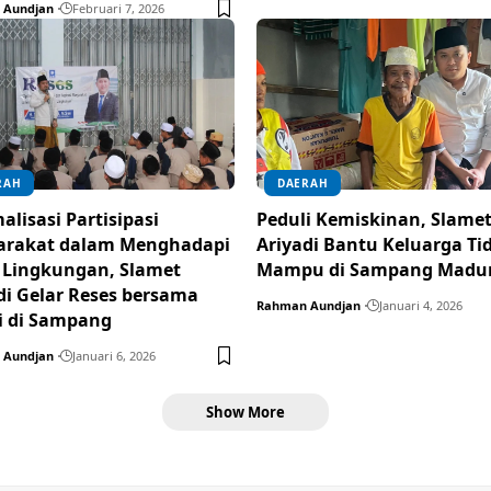
 Aundjan
Februari 7, 2026
RAH
DAERAH
alisasi Partisipasi
Peduli Kemiskinan, Slame
arakat dalam Menghadapi
Ariyadi Bantu Keluarga Ti
s Lingkungan, Slamet
Mampu di Sampang Madu
di Gelar Reses bersama
Rahman Aundjan
Januari 4, 2026
i di Sampang
 Aundjan
Januari 6, 2026
Show More