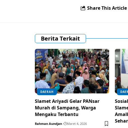
Share This Article
Berita Terkait
DAERAH
DAE
Slamet Ariyadi Gelar PANsar
Sosia
Murah di Sampang, Warga
Slame
Mengaku Terbantu
Amal
Sehar
Rahman Aundjan
Maret 4, 2026