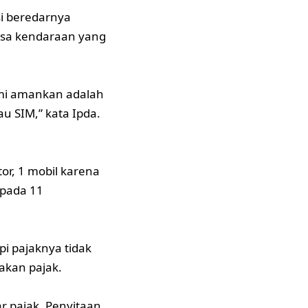
si beredarnya
aksa kendaraan yang
ami amankan adalah
u SIM,” kata Ipda.
r, 1 mobil karena
epada 11
i pajaknya tidak
akan pajak.
 pajak. Penyitaan