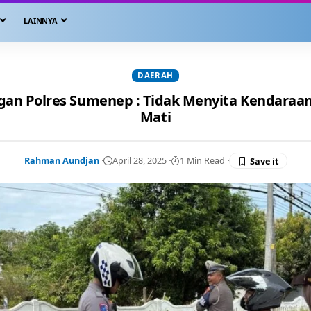
LAINNYA
DAERAH
an Polres Sumenep : Tidak Menyita Kendaraa
Mati
Rahman Aundjan
April 28, 2025
1 Min Read