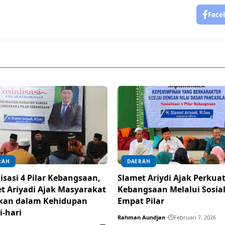
Face
RAH
DAERAH
lisasi 4 Pilar Kebangsaan,
Slamet Ariydi Ajak Perkuat
t Ariyadi Ajak Masyarakat
Kebangsaan Melalui Sosial
kan dalam Kehidupan
Empat Pilar
i-hari
Rahman Aundjan
Februari 7, 2026