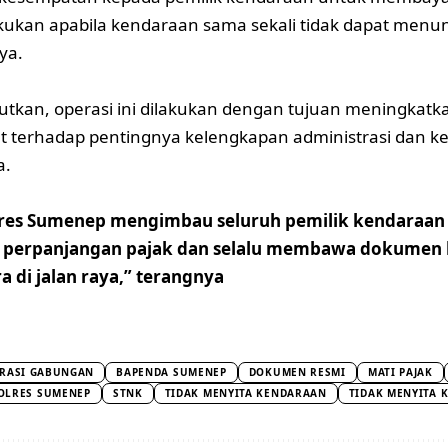
kukan apabila kendaraan sama sekali tidak dapat men
ya.
tkan, operasi ini dilakukan dengan tujuan meningkatk
 terhadap pentingnya kelengkapan administrasi dan k
a.
lres Sumenep mengimbau seluruh pemilik kendaraan
perpanjangan pajak dan selalu membawa dokumen 
 di jalan raya,” terangnya
RASI GABUNGAN
BAPENDA SUMENEP
DOKUMEN RESMI
MATI PAJAK
OLRES SUMENEP
STNK
TIDAK MENYITA KENDARAAN
TIDAK MENYITA 