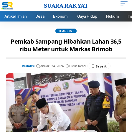
SUARA RAKYAT
Artikel Ilmiah
Desa
Ekonomi
Gaya Hidup
Hukum
In
HEADLINE
Pemkab Sampang Hibahkan Lahan 36,5
ribu Meter untuk Markas Brimob
Redaksi
Januari 24, 2024
1 Min Read