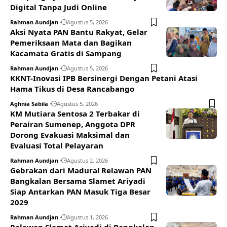
Digital Tanpa Judi Online
Rahman Aundjan
Agustus 5, 2026
Aksi Nyata PAN Bantu Rakyat, Gelar
Pemeriksaan Mata dan Bagikan
Kacamata Gratis di Sampang
Rahman Aundjan
Agustus 5, 2026
KKNT-Inovasi IPB Bersinergi Dengan Petani Atasi
Hama Tikus di Desa Rancabango
Aghnia Sabila
Agustus 5, 2026
KM Mutiara Sentosa 2 Terbakar di
Perairan Sumenep, Anggota DPR
Dorong Evakuasi Maksimal dan
Evaluasi Total Pelayaran
Rahman Aundjan
Agustus 2, 2026
Gebrakan dari Madura! Relawan PAN
Bangkalan Bersama Slamet Ariyadi
Siap Antarkan PAN Masuk Tiga Besar
2029
Rahman Aundjan
Agustus 1, 2026
Relawan Slamet Ariyadi di Bangkalan