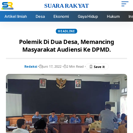
SUARA RAKYAT
Artikel Ilmiah
Desa
Ekonomi
Gaya Hidup
Hukum
In
HEADLINE
Polemik Di Dua Desa, Memancing
Masyarakat Audiensi Ke DPMD.
Redaksi
Juni 17, 2022
2 Min Read