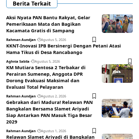
Berita Terkait
Aksi Nyata PAN Bantu Rakyat, Gelar
Pemeriksaan Mata dan Bagikan
Kacamata Gratis di Sampang
Rahman Aundjan
Agustus 5, 2026
KKNT-Inovasi IPB Bersinergi Dengan Petani Atasi
Hama Tikus di Desa Rancabango
Aghnia Sabila
Agustus 5, 2026
KM Mutiara Sentosa 2 Terbakar di
Perairan Sumenep, Anggota DPR
Dorong Evakuasi Maksimal dan
Evaluasi Total Pelayaran
Rahman Aundjan
Agustus 2, 2026
Gebrakan dari Madura! Relawan PAN
Bangkalan Bersama Slamet Ariyadi
Siap Antarkan PAN Masuk Tiga Besar
2029
Rahman Aundjan
Agustus 1, 2026
Relawan Slamet Ariyadi di Bangkalan