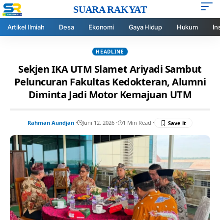
SUARA RAKYAT
Artikel Ilmiah
Desa
Ekonomi
Gaya Hidup
Hukum
In
HEADLINE
Sekjen IKA UTM Slamet Ariyadi Sambut
Peluncuran Fakultas Kedokteran, Alumni
Diminta Jadi Motor Kemajuan UTM
Rahman Aundjan
Juni 12, 2026
1 Min Read