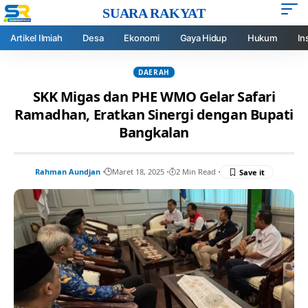
SUARA RAKYAT
Artikel Ilmiah
Desa
Ekonomi
Gaya Hidup
Hukum
In
DAERAH
SKK Migas dan PHE WMO Gelar Safari
Ramadhan, Eratkan Sinergi dengan Bupati
Bangkalan
Rahman Aundjan
Maret 18, 2025
2 Min Read