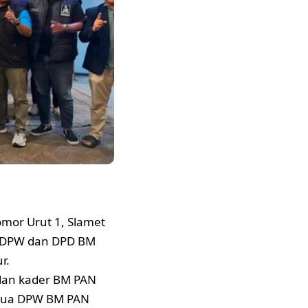
or Urut 1, Slamet
us DPW dan DPD BM
r.
 dan kader BM PAN
Ketua DPW BM PAN