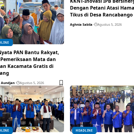
KKNT-Inovasi IPB Bersiner
Dengan Petani Atasi Ham
Tikus di Desa Rancabango
Aghnia Sabila
Agustus 5, 2026
DLINE
Nyata PAN Bantu Rakyat,
 Pemeriksaan Mata dan
an Kacamata Gratis di
ang
 Aundjan
Agustus 5, 2026
DLINE
HEADLINE