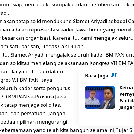
Timur siap menjaga kekompakan dan memberikan duk
adi.
r akan tetap solid mendukung Slamet Ariyadi sebagai 
liau adalah representasi kader Jawa Timur yang memili
esarkan organisasi. Karena itu, kami mengajak seluru
lam satu barisan,” tegas Cak Dullah.
itu, Slamet Ariyadi mengajak seluruh kader BM PAN un
dan soliditas menjelang pelaksanaan Kongres VII BM PA
namika yang terjadi dalam
Baca Juga
gres VII BM PAN, saya
Ketua
eluruh kader serta pengurus
Pernya
PD BM PAN se-Provinsi Jawa
Padi d
k tetap menjaga soliditas,
Janga
an, dan persatuan. Jangan
rbedaan pilihan mengurangi
ebersamaan yang telah kita bangun selama ini,” ujar Sl