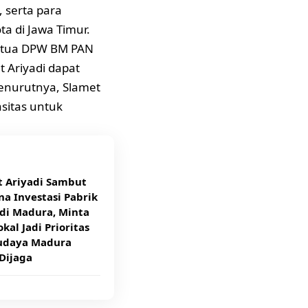
, serta para
a di Jawa Timur.
etua DPW BM PAN
 Ariyadi dapat
enurutnya, Slamet
sitas untuk
t Ariyadi Sambut
a Investasi Pabrik
di Madura, Minta
kal Jadi Prioritas
udaya Madura
Dijaga