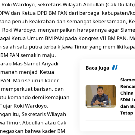
 Roki Wardoyo, Sekretaris Wilayah Abdullah (Cak Dullah)
PW dan Ketua DPD BM PAN dari berbagai kabupaten/kot
sana penuh keakraban dan semangat kebersamaan, K
, Roki Wardoyo, menyampaikan harapannya agar Slamet
ebagai Ketua Umum BM PAN pada Kongres VII BM PAN. M
salah satu putra terbaik Jawa Timur yang memiliki kapa
BM PAN semakin maju.
arap Mas Slamet Ariyadi
Baca Juga
 amanah menjadi Ketua
Slame
AN. Mari seluruh kader
Rencan
d, memperkuat barisan, dan
China 
atu komando demi kemajuan
SDM Lo
” ujar Roki Wardoyo.
dan B
Tetap 
gan itu, Sekretaris Wilayah
a Timur, Abdullah atau Cak
enegaskan bahwa kader BM