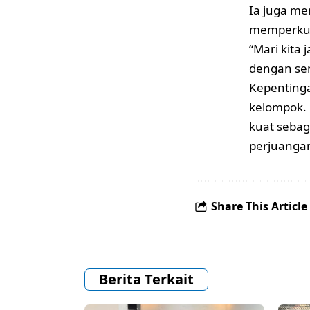
Ia juga m
memperkua
“Mari kita
dengan sem
Kepentinga
kelompok.
kuat seba
perjuangan
Share This Article
Berita Terkait