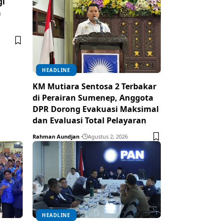
gi
a
HEADLINE
KM Mutiara Sentosa 2 Terbakar
di Perairan Sumenep, Anggota
DPR Dorong Evakuasi Maksimal
dan Evaluasi Total Pelayaran
Rahman Aundjan
Agustus 2, 2026
HEADLINE