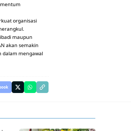
momentum
kuat organisasi
merangkul.
pribadi maupun
AN akan semakin
an dalam mengawal
book