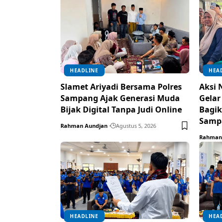
HEADLINE
HEA
Slamet Ariyadi Bersama Polres
Aksi 
Sampang Ajak Generasi Muda
Gelar
Bijak Digital Tanpa Judi Online
Bagik
Samp
Rahman Aundjan
Agustus 5, 2026
Rahman
HEADLINE
HEA