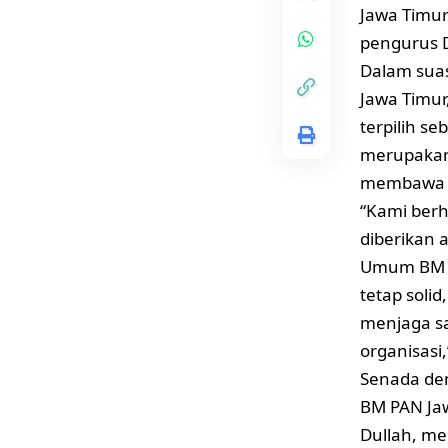
Jawa Timur
pengurus D
Dalam sua
Jawa Timur
terpilih s
merupakan 
membawa 
“Kami berh
diberikan
Umum BM P
tetap soli
menjaga s
organisasi,
Senada den
BM PAN Jaw
Dullah, m