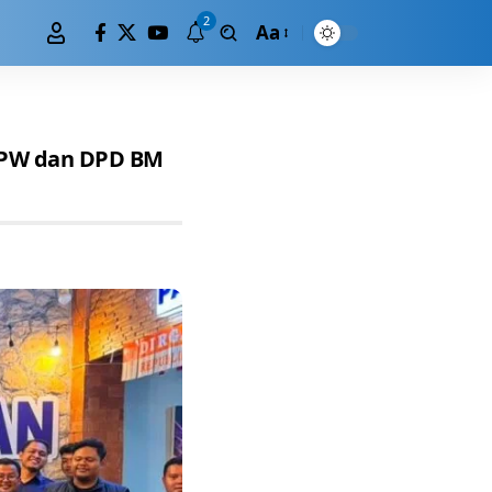
2
Aa
 DPW dan DPD BM