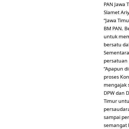
PAN Jawa 
Slamet Ariy
“Jawa Timu
BM PAN. Be
untuk memb
bersatu da
Sementara 
persatuan 
“Apapun di
proses Kon
mengajak s
DPW dan D
Timur untu
persaudara
sampai pe
semangat k