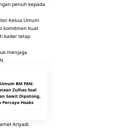
ungan penuh kepada
Calon Ketua Umum
ki komitmen kuat
h kader tetap
tuk menjaga
N.
 Umum BM PAN:
taan Zulhas Soal
an Sawit Dipotong,
n Percaya Hoaks
amet Ariyadi.