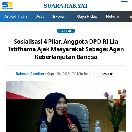
SUARA RAKYAT
Artikel Ilmiah
Desa
Ekonomi
Gaya Hidup
Hukum
In
DAERAH
Sosialisasi 4 Pilar, Anggota DPD RI Lia
Istifhama Ajak Masyarakat Sebagai Agen
Keberlanjutan Bangsa
Rahman Aundjan
April 26, 2025
4 Min Read