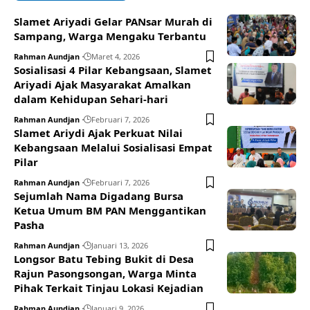
Slamet Ariyadi Gelar PANsar Murah di
Sampang, Warga Mengaku Terbantu
Rahman Aundjan
Maret 4, 2026
Sosialisasi 4 Pilar Kebangsaan, Slamet
Ariyadi Ajak Masyarakat Amalkan
dalam Kehidupan Sehari-hari
Rahman Aundjan
Februari 7, 2026
Slamet Ariydi Ajak Perkuat Nilai
Kebangsaan Melalui Sosialisasi Empat
Pilar
Rahman Aundjan
Februari 7, 2026
Sejumlah Nama Digadang Bursa
Ketua Umum BM PAN Menggantikan
Pasha
Rahman Aundjan
Januari 13, 2026
Longsor Batu Tebing Bukit di Desa
Rajun Pasongsongan, Warga Minta
Pihak Terkait Tinjau Lokasi Kejadian
Rahman Aundjan
Januari 9, 2026