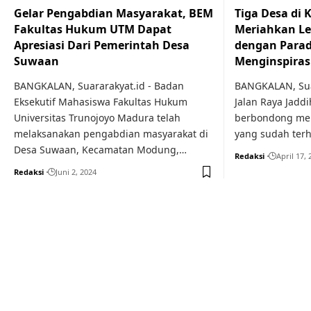
Gelar Pengabdian Masyarakat, BEM
Tiga Desa di
Fakultas Hukum UTM Dapat
Meriahkan Le
Apresiasi Dari Pemerintah Desa
dengan Parad
Suwaan
Menginspiras
BANGKALAN, Suararakyat.id - Badan
BANGKALAN, Suar
Eksekutif Mahasiswa Fakultas Hukum
Jalan Raya Jadd
Universitas Trunojoyo Madura telah
berbondong meli
melaksanakan pengabdian masyarakat di
yang sudah ter
Desa Suwaan, Kecamatan Modung,…
Redaksi
April 17, 
Redaksi
Juni 2, 2024
Your one-stop resource f
news and education.