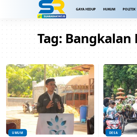
GAYA HIDUP
HUKUM
POLITIK
Tag:
Bangkalan
UMUM
DESA