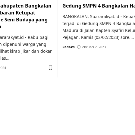
 Kabupaten Bangkalan
Gedung SMPN 4 Bangkalan H
baran Ketupat
BANGKALAN, Suararakyat.id - Keba
e Seni Budaya yang
terjadi di Gedung SMPN 4 Bangkala
i
Madura di Jalan Kapten Syafiri Kel
arakyat.id - Rabu pagi
Pejagan, Kamis (02/02/2023) sore.…
ih dipenuhi warga yang
Redaksi
Februari 2, 2023
hat kirab jikar dan dokar
hias…
2024
or medical