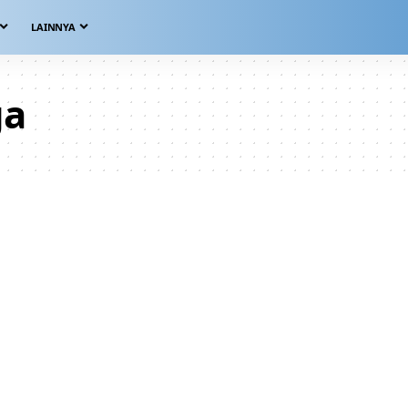
LAINNYA
ga