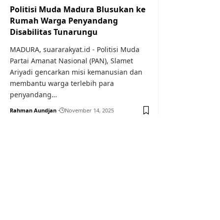
Politisi Muda Madura Blusukan ke
Rumah Warga Penyandang
Disabilitas Tunarungu
MADURA, suararakyat.id - Politisi Muda
Partai Amanat Nasional (PAN), Slamet
Ariyadi gencarkan misi kemanusian dan
membantu warga terlebih para
penyandang…
Rahman Aundjan
November 14, 2025
Your one-stop resource f
news and education.
Your one-stop resource for medical news and 