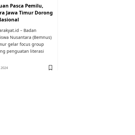
uan Pasca Pemilu,
a Jawa Timur Dorong
Nasional
rakyat.id – Badan
siswa Nusantara (Bemnus)
mur gelar focus group
ang penguatan literasi
 2024
or medical
education.