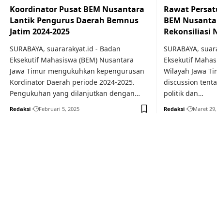
Koordinator Pusat BEM Nusantara
Rawat Persat
Lantik Pengurus Daerah Bemnus
BEM Nusantar
Jatim 2024-2025
Rekonsiliasi 
SURABAYA, suararakyat.id - Badan
SURABAYA, suara
Eksekutif Mahasiswa (BEM) Nusantara
Eksekutif Maha
Jawa Timur mengukuhkan kepengurusan
Wilayah Jawa Ti
Kordinator Daerah periode 2024-2025.
discussion tent
Pengukuhan yang dilanjutkan dengan…
politik dan…
Redaksi
Februari 5, 2025
Redaksi
Maret 29,
Your one-stop resource f
news and education.
Your one-stop resource for medical news and 