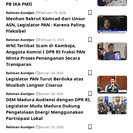
PB IKA PMII
Rahman Aundjan
Februari 19, 2026
Menhan Rekrut Komcad dari Unsur
ASN, Legislator PAN : Karena Paling
Fleksibel
Rahman Aundjan
Februari 3, 2026
WNI Terlibat Scam di Kamboja,
Anggota Komisi I DPR RI Fraksi PAN
Minta Proses Penanganan Secara
Transparan
Rahman Aundjan
Januari 30, 2026
Legislator PAN Turut Berduka atas
Musibah Longsor Cisarua
Rahman Aundjan
Januari 28, 2026
DEM Madura Audiensi dengan DPR RI,
Legislator Muda Madura Dukung
Pengelolaan Energi Menggunakan
Partisipasi Lokal
Rahman Aundjan
Januari 23, 2026