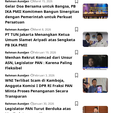
Rahman Aundjan
Maret 15, 2026
Gelar Doa Bersama untuk Bangsa, PB
IKA PMII Komitmen Bangun Sinergitas
dengan Pemerintah untuk Perkuat
Persatuan
Rahman Aundjan
Maret 8, 2026
PT TUN Jakarta Menangkan Ketua
Umum Slamet Ariyadi atas Sengketa
PB IKA PMII
Rahman Aundjan
Februari 19, 2026
Menhan Rekrut Komcad dari Unsur
ASN, Legislator PAN : Karena Paling
Fleksibel
Rahman Aundjan
Februari 3, 2026
WNI Terlibat Scam di Kamboja,
Anggota Komisi I DPR RI Fraksi PAN
Minta Proses Penanganan Secara
Transparan
Rahman Aundjan
Januari 30, 2026
Legislator PAN Turut Berduka atas