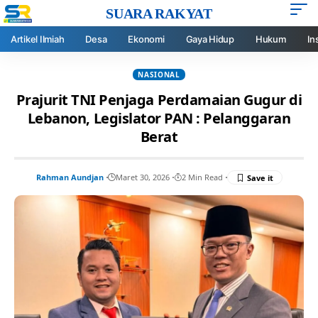
SUARA RAKYAT
Artikel Ilmiah
Desa
Ekonomi
Gaya Hidup
Hukum
In
NASIONAL
Prajurit TNI Penjaga Perdamaian Gugur di
Lebanon, Legislator PAN : Pelanggaran
Berat
Rahman Aundjan
Maret 30, 2026
2 Min Read