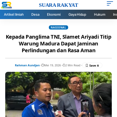
SUARA RAKYAT
Artikel Ilmiah
Desa
Ekonomi
Gaya Hidup
Hukum
In
NASIONAL
Kepada Panglima TNI, Slamet Ariyadi Titip
Warung Madura Dapat Jaminan
Perlindungan dan Rasa Aman
Rahman Aundjan
Mei 19, 2026
2 Min Read