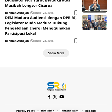
Legislator PAN Turut Berduka atas
Musibah Longsor Cisarua
Rahman Aundjan
Januari 28, 2026
DEM Madura Audiensi dengan DPR RI,
Legislator Muda Madura Dukung
Pengelolaan Energi Menggunakan
Partisipasi Lokal
Rahman Aundjan
Januari 23, 2026
Show More
Privacy Policy
Info Iklan
Tentang Kami
Redaksi