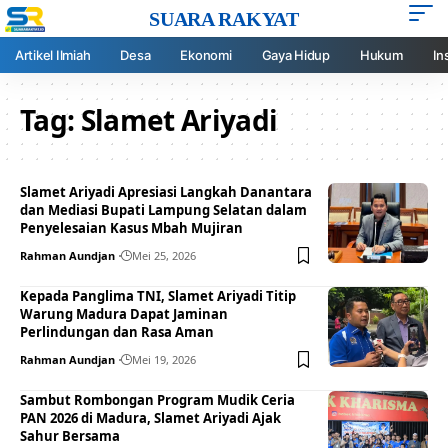
SUARA RAKYAT
Artikel Ilmiah
Desa
Ekonomi
Gaya Hidup
Hukum
In
Tag:
Slamet Ariyadi
Slamet Ariyadi Apresiasi Langkah Danantara
dan Mediasi Bupati Lampung Selatan dalam
Penyelesaian Kasus Mbah Mujiran
Rahman Aundjan
Mei 25, 2026
Kepada Panglima TNI, Slamet Ariyadi Titip
Warung Madura Dapat Jaminan
Perlindungan dan Rasa Aman
Rahman Aundjan
Mei 19, 2026
Sambut Rombongan Program Mudik Ceria
PAN 2026 di Madura, Slamet Ariyadi Ajak
Sahur Bersama