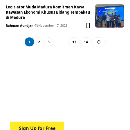
Legislator Muda Madura Komitmen Kawal
Kawasan Ekonomi Khusus Bidang Tembakau
di Madura
Rahman Aundjan
November 17, 2025
1
2
3
…
13
14
Your one-stop resource for
medical news and
education.
Your one-stop resource for medical news
and education.
Sign Up for Free