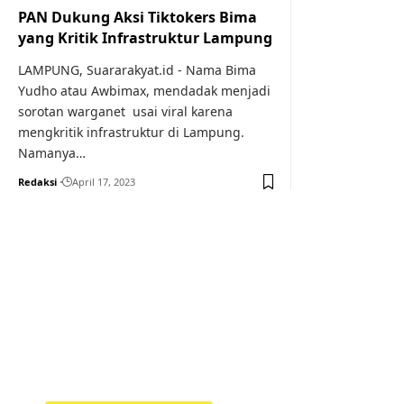
PAN Dukung Aksi Tiktokers Bima
yang Kritik Infrastruktur Lampung
LAMPUNG, Suararakyat.id - Nama Bima
Yudho atau Awbimax, mendadak menjadi
sorotan warganet usai viral karena
mengkritik infrastruktur di Lampung.
Namanya…
Redaksi
April 17, 2023
Your one-stop resource f
news and education.
Your one-stop resource for medical news and 