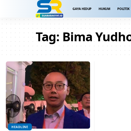
GAYA HIDUP
HUKUM
POLITIK
Tag:
Bima Yudh
HEADLINE