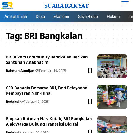
SUARA RAKYAT
Artikel Ilmiah
Desa
Ekonomi
Gaya Hidup
Hukum
In
Tag:
BRI Bangkalan
BRI Bikers Community Bangkalan Berikan
Santunan Anak Yatim
Rahman Aundjan
Februari 19, 2025
CFD Bahagia Bersama BRI, Beri Pelayanan
Pembayaran Non-Tunai
Redaksi
Februari 3, 2025
Bagikan Ratusan Nasi Kotak, BRI Bangkalan
Ajak Warga Dukung Transaksi Digital
Redaksi
Januari 26, 2025