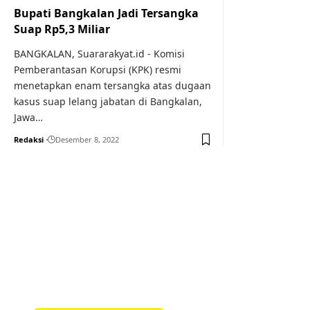
Bupati Bangkalan Jadi Tersangka
Suap Rp5,3 Miliar
BANGKALAN, Suararakyat.id - Komisi
Pemberantasan Korupsi (KPK) resmi
menetapkan enam tersangka atas dugaan
kasus suap lelang jabatan di Bangkalan,
Jawa…
Redaksi
Desember 8, 2022
Your one-stop resource f
news and education.
Your one-stop resource for medical news and 