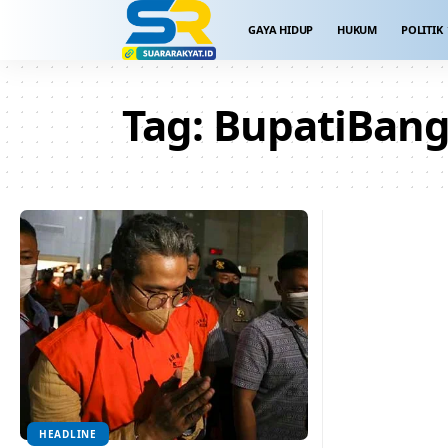
GAYA HIDUP
HUKUM
POLITIK
Tag:
BupatiBang
HEADLINE