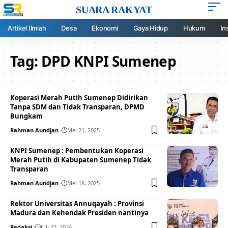
SUARA RAKYAT
Artikel Ilmiah
Desa
Ekonomi
Gaya Hidup
Hukum
In
Tag:
DPD KNPI Sumenep
Koperasi Merah Putih Sumenep Didirikan
Tanpa SDM dan Tidak Transparan, DPMD
Bungkam
Rahman Aundjan
Mei 21, 2025
KNPI Sumenep : Pembentukan Koperasi
Merah Putih di Kabupaten Sumenep Tidak
Transparan
Rahman Aundjan
Mei 18, 2025
Rektor Universitas Annuqayah : Provinsi
Madura dan Kehendak Presiden nantinya
Redaksi
Juli 23, 2024