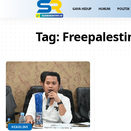
GAYA HIDUP
HUKUM
POLITIK
Tag:
Freepalesti
HEADLINE