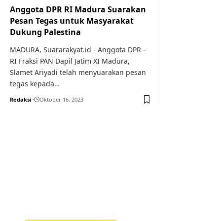
Anggota DPR RI Madura Suarakan
Pesan Tegas untuk Masyarakat
Dukung Palestina
MADURA, Suararakyat.id - Anggota DPR –
RI Fraksi PAN Dapil Jatim XI Madura,
Slamet Ariyadi telah menyuarakan pesan
tegas kepada…
Redaksi
Oktober 16, 2023
Your one-stop resource f
news and education.
Your one-stop resource for medical news and 