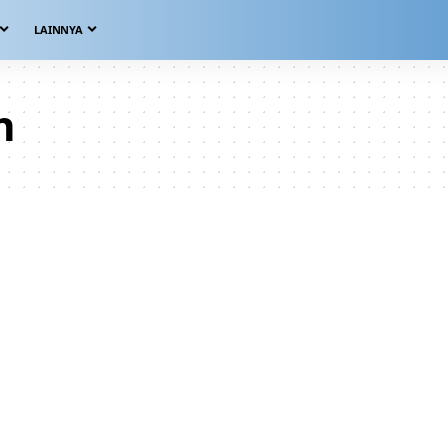
LAINNYA
h