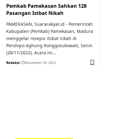
Pemkab Pamekasan Sahkan 128
Pasangan Istbat Nikah
PAMEKASAN, Suararakyat.id - Pemerintah
Kabupaten (Pemkab) Pamekasan, Madura
menggelar resepsi itsbat nikah di
Pendopo Aghung Ronggosukowati, Senin
(28/11/2022). Acara ini…
Redaksi
November 29, 2022
Your one-stop resource f
news and education.
Your one-stop resource for medical news and 