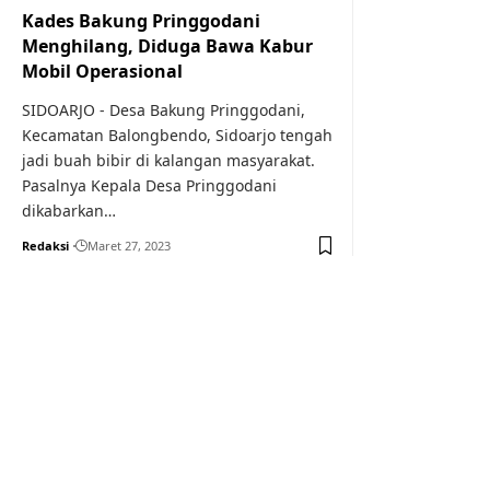
Kades Bakung Pringgodani
Menghilang, Diduga Bawa Kabur
Mobil Operasional
SIDOARJO - Desa Bakung Pringgodani,
Kecamatan Balongbendo, Sidoarjo tengah
jadi buah bibir di kalangan masyarakat.
Pasalnya Kepala Desa Pringgodani
dikabarkan…
Redaksi
Maret 27, 2023
Your one-stop resource f
news and education.
Your one-stop resource for medical news and 