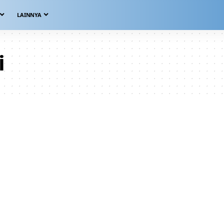
LAINNYA
i