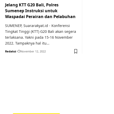
Jelang KTT G20 Bali, Polres
Sumenep Instruksi untuk
Waspadai Perairan dan Pelabuhan
SUMENEP, Suararakyat.id - Konferensi
Tingkat Tinggi (KTT) G20 Bali akan segera
terlaksana. Yakni pada 15-16 November
2022. Tampaknya hal itu…
Redaksi
November 12, 2022
Your one-stop resource f
news and education.
Your one-stop resource for medical news and 