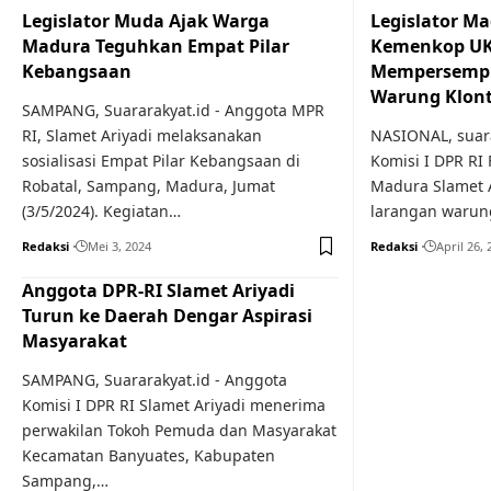
Legislator Muda Ajak Warga
Legislator M
Madura Teguhkan Empat Pilar
Kemenkop UK
Kebangsaan
Mempersempi
Warung Klon
SAMPANG, Suararakyat.id - Anggota MPR
RI, Slamet Ariyadi melaksanakan
NASIONAL, suara
sosialisasi Empat Pilar Kebangsaan di
Komisi I DPR RI 
Robatal, Sampang, Madura, Jumat
Madura Slamet 
(3/5/2024). Kegiatan…
larangan waru
Redaksi
Mei 3, 2024
Redaksi
April 26, 
Anggota DPR-RI Slamet Ariyadi
Turun ke Daerah Dengar Aspirasi
Masyarakat
SAMPANG, Suararakyat.id - Anggota
Komisi I DPR RI Slamet Ariyadi menerima
perwakilan Tokoh Pemuda dan Masyarakat
Kecamatan Banyuates, Kabupaten
Sampang,…