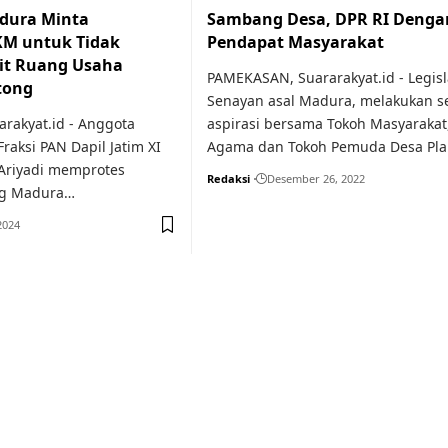
adura Minta
Sambang Desa, DPR RI Denga
M untuk Tidak
Pendapat Masyarakat
t Ruang Usaha
PAMEKASAN, Suararakyat.id - Legisl
tong
Senayan asal Madura, melakukan s
rakyat.id - Anggota
aspirasi bersama Tokoh Masyarakat
Fraksi PAN Dapil Jatim XI
Agama dan Tokoh Pemuda Desa Pl
Ariyadi memprotes
Redaksi
Desember 26, 2022
ng Madura…
2024