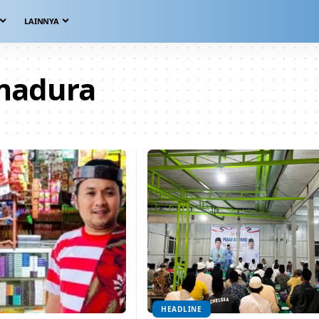
LAINNYA
 madura
HEADLINE