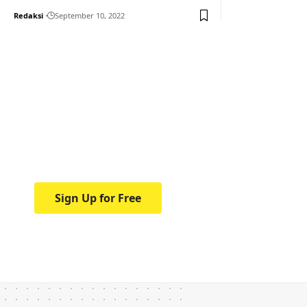
Redaksi
September 10, 2022
Your one-stop resource f
news and education.
Your one-stop resource for medical news and 
Sign Up for Free