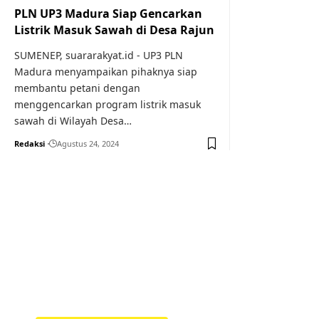
PLN UP3 Madura Siap Gencarkan
Listrik Masuk Sawah di Desa Rajun
SUMENEP, suararakyat.id - UP3 PLN
Madura menyampaikan pihaknya siap
membantu petani dengan
menggencarkan program listrik masuk
sawah di Wilayah Desa…
Redaksi
Agustus 24, 2024
Your one-stop resource f
news and education.
Your one-stop resource for medical news and 