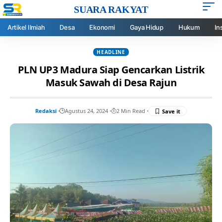
SUARA RAKYAT
Artikel Ilmiah
Desa
Ekonomi
Gaya Hidup
Hukum
In
HEADLINE
PLN UP3 Madura Siap Gencarkan Listrik
Masuk Sawah di Desa Rajun
Redaksi
Agustus 24, 2024
2 Min Read