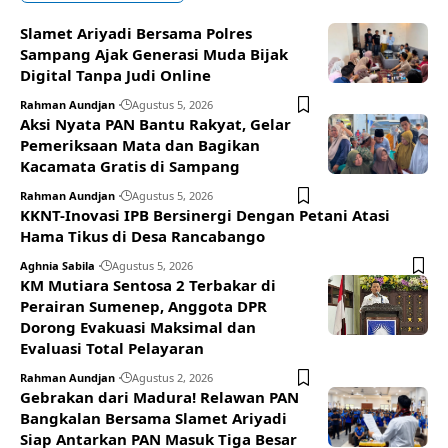
Slamet Ariyadi Bersama Polres
Sampang Ajak Generasi Muda Bijak
Digital Tanpa Judi Online
Rahman Aundjan
Agustus 5, 2026
Aksi Nyata PAN Bantu Rakyat, Gelar
Pemeriksaan Mata dan Bagikan
Kacamata Gratis di Sampang
Rahman Aundjan
Agustus 5, 2026
KKNT-Inovasi IPB Bersinergi Dengan Petani Atasi
Hama Tikus di Desa Rancabango
Aghnia Sabila
Agustus 5, 2026
KM Mutiara Sentosa 2 Terbakar di
Perairan Sumenep, Anggota DPR
Dorong Evakuasi Maksimal dan
Evaluasi Total Pelayaran
Rahman Aundjan
Agustus 2, 2026
Gebrakan dari Madura! Relawan PAN
Bangkalan Bersama Slamet Ariyadi
Siap Antarkan PAN Masuk Tiga Besar