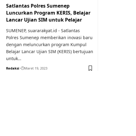
Satlantas Polres Sumenep
Luncurkan Program KERIS, Belajar
Lancar Ujian SIM untuk Pelajar
SUMENEP, suararakyat.id - Satlantas
Polres Sumenep memberikan inovasi baru
dengan meluncurkan program Kumpul
Belajar Lancar Ujian SIM (KERIS) bertujuan
untuk…
Redaksi
Maret 19, 2023
Your one-stop resource f
news and education.
Your one-stop resource for medical news and 