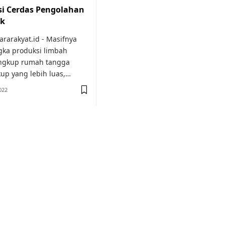
si Cerdas Pengolahan
ik
arakyat.id - Masifnya
gka produksi limbah
 lingkup rumah tangga
up yang lebih luas,…
022
or medical
education.