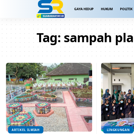
GAYA HIDUP
HUKUM
POLITIK
Tag:
sampah pla
ARTIKEL ILMIAH
LINGKUNGAN