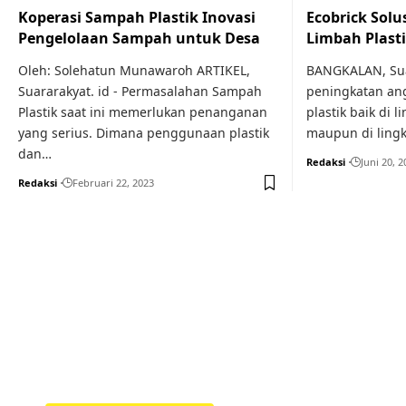
Koperasi Sampah Plastik Inovasi
Ecobrick Solu
Pengelolaan Sampah untuk Desa
Limbah Plast
Oleh: Solehatun Munawaroh ARTIKEL,
BANGKALAN, Suar
Suararakyat. id - Permasalahan Sampah
peningkatan an
Plastik saat ini memerlukan penanganan
plastik baik di
yang serius. Dimana penggunaan plastik
maupun di lingk
dan…
Redaksi
Juni 20, 2
Redaksi
Februari 22, 2023
Your one-stop resource f
news and education.
Your one-stop resource for medical news and 