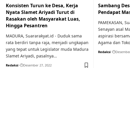
Konsisten Turun ke Desa, Kerja
Sambang Desa
Nyata Slamet Ariyadi Turut di
Pendapat Ma
Rasakan oleh Masyarakat Luas,
PAMEKASAN, Suar
Hingga Pesantren
Senayan asal M
MADURA, Suararakyat.id - Duduk sama
aspirasi bersam
rata berdiri tanpa raja, menjadi ungkapan
Agama dan Toko
yang tepat untuk Legislator muda Madura
Redaksi
Desember
Slamet Ariyadi, pasalnya…
Redaksi
Desember 27, 2022
Your one-stop resource f
news and education.
Your one-stop resource for medical news and 