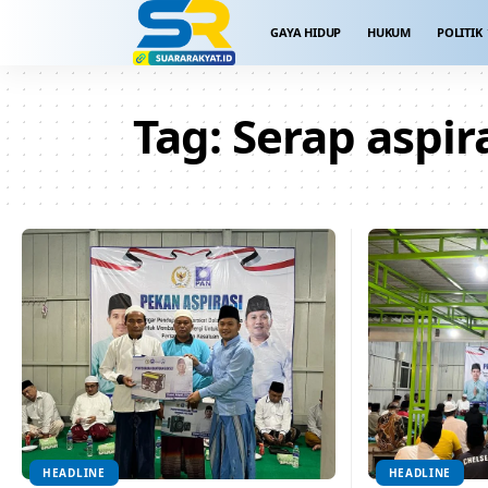
GAYA HIDUP
HUKUM
POLITIK
Tag:
Serap aspir
HEADLINE
HEADLINE