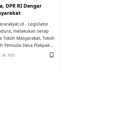
, DPR RI Dengar
syarakat
arakyat.id - Legislator
adura, melakukan serap
a Tokoh Masyarakat, Tokoh
h Pemuda Desa Plakpak…
 26, 2022
or medical
education.