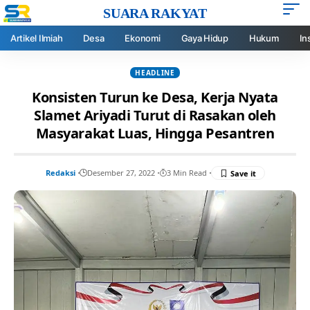
SUARA RAKYAT
Artikel Ilmiah
Desa
Ekonomi
Gaya Hidup
Hukum
In
HEADLINE
Konsisten Turun ke Desa, Kerja Nyata
Slamet Ariyadi Turut di Rasakan oleh
Masyarakat Luas, Hingga Pesantren
Redaksi
Desember 27, 2022
3 Min Read