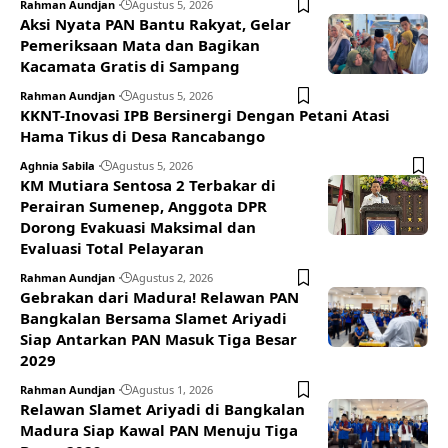
Rahman Aundjan
Agustus 5, 2026
Aksi Nyata PAN Bantu Rakyat, Gelar
Pemeriksaan Mata dan Bagikan
Kacamata Gratis di Sampang
Rahman Aundjan
Agustus 5, 2026
KKNT-Inovasi IPB Bersinergi Dengan Petani Atasi
Hama Tikus di Desa Rancabango
Aghnia Sabila
Agustus 5, 2026
KM Mutiara Sentosa 2 Terbakar di
Perairan Sumenep, Anggota DPR
Dorong Evakuasi Maksimal dan
Evaluasi Total Pelayaran
Rahman Aundjan
Agustus 2, 2026
Gebrakan dari Madura! Relawan PAN
Bangkalan Bersama Slamet Ariyadi
Siap Antarkan PAN Masuk Tiga Besar
2029
Rahman Aundjan
Agustus 1, 2026
Relawan Slamet Ariyadi di Bangkalan
Madura Siap Kawal PAN Menuju Tiga