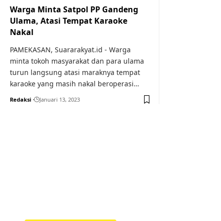
Warga Minta Satpol PP Gandeng
Ulama, Atasi Tempat Karaoke
Nakal
PAMEKASAN, Suararakyat.id - Warga
minta tokoh masyarakat dan para ulama
turun langsung atasi maraknya tempat
karaoke yang masih nakal beroperasi…
Redaksi
Januari 13, 2023
Your one-stop resource f
news and education.
Your one-stop resource for medical news and 